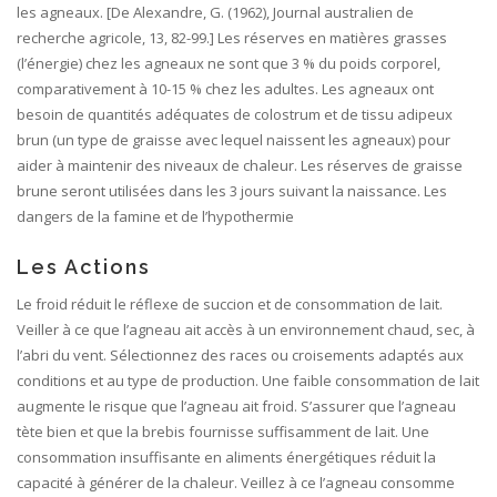
les agneaux. [De Alexandre, G. (1962), Journal australien de
recherche agricole, 13, 82-99.] Les réserves en matières grasses
(l’énergie) chez les agneaux ne sont que 3 % du poids corporel,
comparativement à 10-15 % chez les adultes. Les agneaux ont
besoin de quantités adéquates de colostrum et de tissu adipeux
brun (un type de graisse avec lequel naissent les agneaux) pour
aider à maintenir des niveaux de chaleur. Les réserves de graisse
brune seront utilisées dans les 3 jours suivant la naissance. Les
dangers de la famine et de l’hypothermie
Les Actions
Le froid réduit le réflexe de succion et de consommation de lait. Veiller à ce que l’agneau ait accès à un environnement chaud, sec, à l’abri du vent. Sélectionnez des races ou croisements adaptés aux conditions et au type de production. Une faible consommation de lait augmente le risque que l’agneau ait froid. S’assurer que l’agneau tète bien et que la brebis fournisse suffisamment de lait. Une consommation insuffisante en aliments énergétiques réduit la capacité à générer de la chaleur. Veillez à ce l’agneau consomme suffisante de colostrum de bonne qualité. Fournir un substitut de lait de haute qualité « Lamb-Gro » si l’agneau est orphelin ou ne peut obtenir suffisamment de lait de brebis, par exemple, les agneaux de naissances multiples. Colostrum Ce que colostrum fourni à l’agneau • Les éléments nutritifs (% de matières grasses élevées) pour la production de chaleur et prévenir l’hypothermie. • Les immunoglobulines (Ig) pour prévenir les infections. Certaines Ig tapissent la paroi intestinale et d’autres sont absorbés dans le sang. Ceci à condition que le colostrum soit donné durant les 24 premières heures suivant la naissance. La période offrant le meilleur taux d’absorption des d’Ig se situe dans les premières heures qui suivent la naissance. • Fournis les facteurs de croissance favorisant la croissance et la différentiation intestinale, et ce, durant les 24-48 heurs suivant la naissance. Pourquoi le colostrum est-il si important? Les Ig contenus dans le colostrum procurent à l’agneau une protection passive jusqu’à ce que son propre système immunitaire fonctionne. L’agneau naissant n’a pas encore d’anticorps, puisque ces derniers ne traversent pas le placenta à partir de la circulation sanguine de la brebis. Certains agents causant des maladies chez l’agneau comme : Ecolab, le rotavirus et le Cryptosporidium. L’intestin du nouveau-né n’a pas l’acidité ou la capacité à détruire ces bactéries nocives. Les agents viraux peuvent causer de graves dommages à l’intestin grêle des jeunes ruminants ce qui nuit à leur rendement futur. La vaccination des brebis pour prévenir les maladies à 5 semaines (chez les agnelles) et/ou 3 semaines (chez les brebis matures) avant l’agnelage permet la production d’anticorps contre de ces maladies spécifiques. Ces anticorps selon alors transmis à l’agneau via le colostrum de la brebis (par exemple, E. coli, le tétanos, gp Clostridia). Le colostrum excédentaire peut être ramassée et congelé (maximum d’un an) pour être utilisé à une date ultérieure Choisir les agneaux destinés à l’élevage artificiel Les brebis prolifiques produisent plus d’agneaux que leur production de lait peut soutenir, pour répondre à un taux de croissance adéquat. Les agneaux supplémentaires doivent être retirés de la barre d’alimentation. Les agneaux doivent être regroupés en fonction de la taille et du sexe. Les agneaux devraient être déplacés vers un nouveau groupe une fois qu’ils ont atteint leur poids cible. Cela garantit que les agneaux plus faibles et plus petits recevront une attention supplémentaire jusqu’à ce qu’ils soient aptes à être placés avec les autres agneaux. Méthodes pour alimenter les agneaux avec du lait de remplacement Il existe plusieurs techniques pour alimenter avec du lait de remplacement les agneaux orphelins, les agneaux rejetés de leur mère et les agneaux provenant de portées multiples. Le choix du système dépend du nombre d’agneaux destinés à être élevés, les bâtiments disponibles, des préférences individuelles, etc. Les agneaux devraient idéalement être élevés dans un environnement à 15-18oC. Un assainissement méticuleux de tous les systèmes est essentiel. La désinfection correcte des équipements de mélange et d’alimentation aidera à prévenir la prolifération d’agents pathogènes et de météorisation. Il est important de suivre les instructions du fabricant pour faire le mélange et respecter le taux d’alimentation en fonction de la taille moyenne de l’agneau. Alimentation limitée : idéal pour un petit nombre d’agneaux. Une quantité de lait est fournie par une tétine sur une bouteille ou un seau (une tétine par agneau) 3-4 fois par jour. Ceci implique beaucoup de travail, mais permet d’alimenter à faible un coût le lait et de faire une transition plus facile au sevrage vers des aliments solides. Le lait devrait être servi la température du corps, soit à 38-40 C (100-104 º F) L’alimentation de libre choix (servi chaud ou frais à 4 °C (39 º F),): les systèmes typiques incluent des unités avec seaux et tétines, barres avec tétines et systèmes d’alimentation automatique (p. ex. Forster). Les agneaux ont accès à du lait en tout temps et sont nourris en groupe. La production de lait ne doit pas cesser puisque les agneaux se tourneront facilement vers une alimentation faite de nouveau lait. Lorsque le lait est servi à 4oC (39 º F), il sera consommé en petites quantités, mais plus souvent. Cela réduit les troubles digestifs. Par temps chaud, le lait de remplacement peut être conservé au froid, en y plaçant une bouteille en plastique propre remplie d’eau glacée. Le formol peut aussi être ajouté au lait libre choix (1ml/litre solution de lait de remplacement) pour prévenir la croissance microbienne. Il tend également à restreindre le gavage en raison de son goût désagréable. Assurez-vous que les agneaux ne refusent pas le lait. Chaque tétine peut accueillir 5-6 agneaux et doit être à 40-45 cm (16-18 po) au-dessus du sol. Les agneaux peuvent avoir besoin d’aide pour s’adapter aux tétines au cours des 1-2 premiers jours. L’alimentation par libre choix peut réduire au minimum le travail, mais peut accroître les possibilités de transmission de maladies. Les agneaux peuvent facilement mâcher les tétines, ce qui peut entraîner une perte de substitut lacté à partir du conteneur. L’alimentation par libre choix permet une plus grande consommation procurant plus de gains et le sevrage plus tôt. Parc à agneaux : les agneaux devraient être logés dans un endroit bien ventilé, à l’abri des courants d’air, et à des températures de moins de 10 oC (50 º F). Pour améliorer l’habitabilité et le rendement, les agneaux devraient idéalement être élevés dans un enclos à 15-18oC. Le lit des agneaux est fait de paille avec des planchers solides nécessitant 0,55 m2 (0,66 verge carrée) de surface de plancher par agneau. Les systèmes d’alimentation automatique commerciaux peuvent nourrir 50-150 agneaux par unité et sont donc idéals pour la production de brebis laitières ou de races prolifiques en élevages accélérés. Après environ 10 jours, les grands groupes peuvent être formés et 10-25 agneaux peuvent s’alimenter d’une même tétine. Consulter le fournisseur de ces appareils pour obtenir des conseils. Alimentation des agneaux dans le froid S’assurer que les équipements d’alimentation sont protégés contre les conditions environnementales extrêmes pour éviter de grandes variations de température et de congélation du lait dans les canalisations et les récipients. Fournir aux agneaux suffisamment de lait pour maintenir une balance énergétique positive et des performances de croissance. Le froid peut être le résultat de températures fraîches, de températures plus humides, de litière mouillée, ou d’une combinaison de divers facteurs. Lorsque les agneaux atteignent un bilan énergétique négatif, le statut immunitaire peut être facilement compromis et les agneaux deviennent alors sensibles aux maladies. Le lait de brebis En donnant du lait de remplacement de qualité aux agneaux de brebis laitières, on peut augmenter le lait commercialisable et également améliorer la production totale de lait. La traite régulière des brebis maintient une production de lait maximale. Si les agneaux sont laissés avec la brebis et ne prennent pas une traite complète, la production de lait baisse et ne pourra pas reprendre une fois l’agneau retiré. Sevrage Les agneaux sont sevrés généralement de 21 à 45 jours d’âge (en moyenne 30 jours) et à 12 kg de poids corporel. Les agneaux doivent consommer un minimum de 120-150 g (40-50 onces) de ration complémentaire par jour pendant plus de 2 jours consécutifs et doivent consommer un minimum de 8-10 kg de lait de remplacement. Infections ou agents pathogènes fréquents chez les agneaux : La bouche aqueuse – infection à E. coli précipité par le froid, le stress et/ou le manque de prise de colostrum. Cela se produit généralement pendant les premiers jours de la vie et jusqu’à six semaines d’âge. Les agneaux salivent et ont un abdomen distendu. Les agneaux peuvent également se déshydrater et même mourir. Cette condition peut durer jusqu’à 10 jours. Diarrhée -Inflammation de l’intestin par des agents pathogènes de maladies infectieuses telles que E.coli, Cryptosporidium, le rotavirus et dysenterie de l’agneau (clostridia). Pneumonie- La poussière, l’accumulation d’ammoniaque, les changements climatiques extrêmes (en particulier les variations d’humidité) peuvent mener à la pneumonie. La pneumonie est souvent mortelle ou génère des dommages pulmonaires tels qu’ils auront une incidence sur la santé et la productivité de l’agneau. Les parasites internes – L’un des plus grands problèmes de santé chez les agneaux de pâturage. Liste de vérification : Une fois que l’agneau est né, assurez-vous qu’il reçoit suffisamment de colostrum soit en tétant directement la brebis, soit avec une bouteille ou un tube inséré dans l’estomac. Identifiez les agneaux qui sont : prématurés, ayant une insuffisance pondérale, souffrants de famine, les agneaux de réforme et assurez-vous qu’ils aient un apport adéquat de lait et qu’ils soient à la chaleur. Ayez de bonnes pratiques sanitaires avant, pendant et après l’agnelage : la bergerie doit être bien ventilée, sèche, sans courants d’air. Regroupez les agneaux selon leurs âges et poids corporels et fournissez-leur suffisamment de tétines. (5-6 agneaux/ tétine au début puis augmentez à 10-25 agneaux/ tétine selon le type d’appareil et l’e