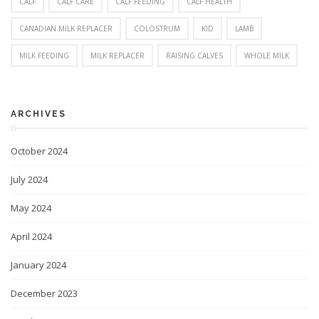
CALF
CALF CARE
CALF FEEDING
CALF HEALTH
CANADIAN MILK REPLACER
COLOSTRUM
KID
LAMB
MILK FEEDING
MILK REPLACER
RAISING CALVES
WHOLE MILK
ARCHIVES
October 2024
July 2024
May 2024
April 2024
January 2024
December 2023