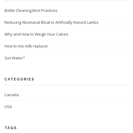
Bottle Cleaning Best Practices
Reducing Abomasal Bloat in Artificially Raised Lambs
Why and How to Weigh Your Calves
How to mix milk replacer
Got Water?
CATEGORIES
Canada
USA
TAGS